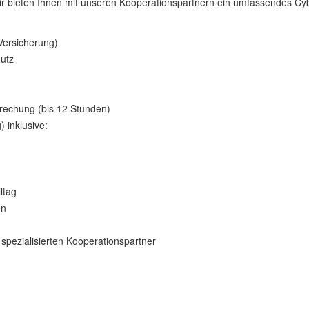
 Wir bieten Ihnen mit unseren Kooperationspartnern ein umfassendes Cy
-Versicherung)
utz
rbrechung (bis 12 Stunden)
 inklusive:
ltag
en
 spezialisierten Kooperationspartner