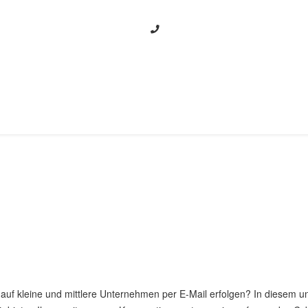
08141-328366 oder 0151-55024708
gen Cyber-Angriffe schützen
auf kleine und mittlere Unternehmen per E-Mail erfolgen? In diesem und